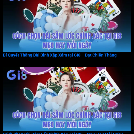
Bí Quyết Thắng Bài Binh Xập Xám tại GI8 – Đạt Chiến Thắng