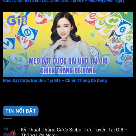
Cách Chọn Bài Sâm Lốc Chính Xác Tại GI8 – Mẹo Hay Mỗi Ngày
Mẹo Đặt Cược Bài Uno Tại GI8 – Chiến Thắng Dễ Dàng
TIN NỔI BẬT
Kỹ Thuật Thắng Cược Sicbo Trực Tuyến Tại GI8 –
Thắng Lớn Ngay