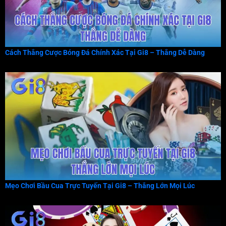
Cách Thắng Cược Bóng Đá Chính Xác Tại Gi8 – Thắng Dễ Dàng
Mẹo Chơi Bầu Cua Trực Tuyến Tại Gi8 – Thắng Lớn Mọi Lúc