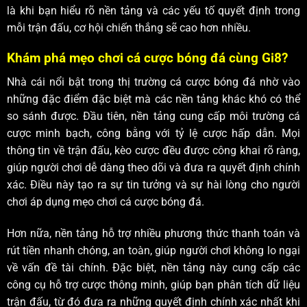
là khi bạn hiểu rõ nền tảng và các yếu tố quyết định trong
mỗi trận đấu, cơ hội chiến thắng sẽ cao hơn nhiều.
Khám phá mẹo chơi cá cược bóng đá cùng Gi8?
Nhà cái nổi bật trong thị trường cá cược bóng đá nhờ vào
những đặc điểm đặc biệt mà các nền tảng khác khó có thể
so sánh được. Đầu tiên, nền tảng cung cấp môi trường cá
cược minh bạch, công bằng với tỷ lệ cược hấp dẫn. Mọi
thông tin về trận đấu, kèo cược đều được công khai rõ ràng,
giúp người chơi dễ dàng theo dõi và đưa ra quyết định chính
xác. Điều này tạo ra sự tin tưởng và sự hài lòng cho người
chơi áp dụng mẹo chơi cá cược bóng đá.
Hơn nữa, nền tảng hỗ trợ nhiều phương thức thanh toán và
rút tiền nhanh chóng, an toàn, giúp người chơi không lo ngại
về vấn đề tài chính. Đặc biệt, nền tảng này cung cấp các
công cụ hỗ trợ cược thông minh, giúp bạn phân tích dữ liệu
trận đấu, từ đó đưa ra những quyết định chính xác nhất khi