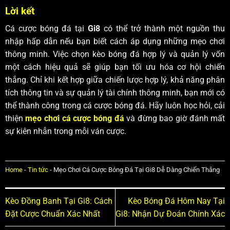
Lời kết
Cá cược bóng đá tại
Gi8
có thể trở thành một nguồn thu
nhập hấp dẫn nếu bạn biết cách áp dụng những mẹo chơi
thông minh. Việc chọn kèo bóng đá hợp lý và quản lý vốn
một cách hiệu quả sẽ giúp bạn tối ưu hóa cơ hội chiến
thắng. Chỉ khi kết hợp giữa chiến lược hợp lý, khả năng phân
tích thông tin và sự quản lý tài chính thông minh, bạn mới có
thể thành công trong cá cược bóng đá. Hãy luôn học hỏi, cải
thiện
mẹo chơi cá cược bóng đá
và đừng bao giờ đánh mất
sự kiên nhẫn trong mỗi ván cược.
Home
-
Tin tức
-
Mẹo Chơi Cá Cược Bóng Đá Tại Gi8 Dễ Dàng Chiến Thắng
Kèo Đồng Banh Tại Gi8: Cách
Kèo Bóng Đá Hôm Nay Tại
Đặt Cược Chuẩn Xác Nhất
Gi8: Nhận Dự Đoán Chính Xác