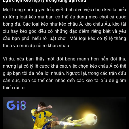
Lựa chọn kèo hợp lý trong từng trận đấu
Một trong những yếu tố quyết định đến việc chọn kèo là hiểu
rõ từng loại kèo mà bạn có thể áp dụng mẹo chơi cá cược
bóng đá. Các loại kèo như kèo châu Á, kèo châu Âu, kèo tài
xỉu hay kèo góc đều có những đặc điểm riêng biệt và yêu
cầu bạn phải hiểu rõ luật chơi. Mỗi loại kèo có tỷ lệ thắng
thua và mức độ rủi ro khác nhau.
Ví dụ, nếu bạn thấy một đội bóng mạnh hơn hẳn đối thủ,
nhưng lại có tỷ lệ cược khá cao, việc chọn kèo châu Á có thể
giúp bạn tối đa hóa lợi nhuận. Ngược lại, trong các trận đấu
cân sức, bạn có thể cân nhắc đến các kèo tài xỉu để giảm
thiểu rủi ro.