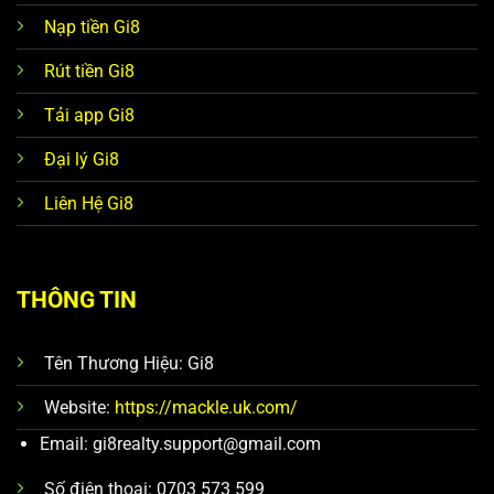
Nạp tiền Gi8
Rút tiền Gi8
Tải app Gi8
Đại lý Gi8
Liên Hệ Gi8
THÔNG TIN
Tên Thương Hiệu: Gi8
Website:
https://mackle.uk.com/
Email:
gi8realty.support@gmail.com
Số điện thoại: 0703 573 599