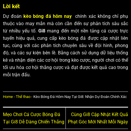
Lời kết
Dự đoán
kèo bóng đá hôm nay
chính xác không chỉ phụ
thuộc vào may mắn mà còn cần đến sự phân tích sâu sắc
từ nhiều yếu tố.
Gi8
mang đến một nền tảng cá cược trực
tuyến hiệu quả, cung cấp kèo bóng đá được cập nhật liên
tục, cùng với các phân tích chuyên sâu về đội hình, phong
độ, và các sự kiện bên lề. Bằng cách sử dụng dữ liệu thống
kê và nhận diện các cơ hội trong kèo cược, người chơi có thể
tối ưu hóa cơ hội thắng cược và đạt được kết quả cao trong
mỗi trận đấu.
Home
-
Thể thao
-
Kèo Bóng Đá Hôm Nay Tại Gi8: Nhận Dự Đoán Chính Xác
Mẹo Chơi Cá Cược Bóng Đá
Cùng Gi8 Cập Nhật Kết Quả
Tại Gi8 Dễ Dàng Chiến Thắng
Phạt Góc Mới Nhất Mỗi Ngày