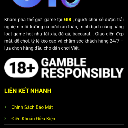
Khám phá thế giới game tại
GI8
, người chơi sẽ được trải
nghiệm môi trường cá cược an toàn, minh bạch cùng hàng
loạt game hot như tài xỉu, đá gà, baccarat... Giao diện đẹp
mắt, dễ chơi, tỷ lệ kèo cao và chăm sóc khách hàng 24/7 –
lựa chọn hàng đầu cho dân chơi Việt.
LIÊN KẾT NHANH
Chính Sách Bảo Mật
Điều Khoản Điều Kiện