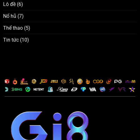
Mẹo
Lô đề
(6)
Hay
Mỗi
Nổ hũ
(7)
Ngày
Thể thao
(5)
Tin tức
(10)