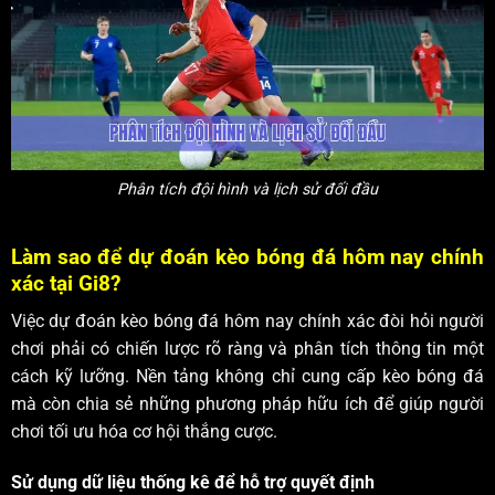
Phân tích đội hình và lịch sử đối đầu
Làm sao để dự đoán kèo bóng đá hôm nay chính
xác tại Gi8?
Việc dự đoán kèo bóng đá hôm nay chính xác đòi hỏi người
chơi phải có chiến lược rõ ràng và phân tích thông tin một
cách kỹ lưỡng. Nền tảng không chỉ cung cấp kèo bóng đá
mà còn chia sẻ những phương pháp hữu ích để giúp người
chơi tối ưu hóa cơ hội thắng cược.
Sử dụng dữ liệu thống kê để hỗ trợ quyết định