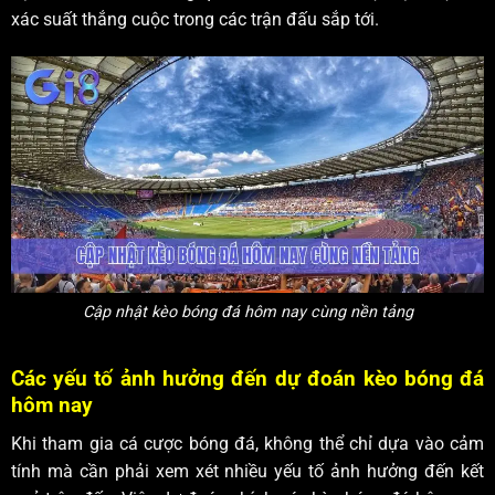
xác suất thắng cuộc trong các trận đấu sắp tới.
Cập nhật kèo bóng đá hôm nay cùng nền tảng
Các yếu tố ảnh hưởng đến dự đoán kèo bóng đá
hôm nay
Khi tham gia cá cược bóng đá, không thể chỉ dựa vào cảm
tính mà cần phải xem xét nhiều yếu tố ảnh hưởng đến kết