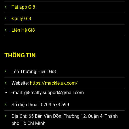
Tải app Gi8
Đại lý Gi8
Liên Hệ Gi8
THÔNG TIN
Tên Thương Hiệu: Gi8
Website:
https://mackle.uk.com/
Email:
gi8realty.support@gmail.com
Số điện thoại: 0703 573 599
Địa Chỉ: 65 Bến Vân Đồn, Phường 12, Quận 4, Thành
phố Hồ Chí Minh