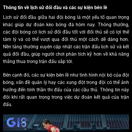
Thông tin về lịch sử đối đầu và các sự kiện bên lề
Lịch sử đối đầu giữa hai đội bóng là một yếu tố quan trọng
khác giúp dự đoán kèo bóng đá hôm nay. Thông thường,
các đội bóng có lịch sử đối đầu tốt với đối thủ sẽ có lợi thế
tâm lý và có thể vượt qua đối thủ một cách dễ dàng hơn.
Nền tảng thường xuyên cập nhật các trận đấu lịch sử và kết
quả đối đầu, giúp người chơi phân tích kỹ hơn về khả năng
thắng thua trong trận đấu sắp tới.
Bên cạnh đó, các sự kiện bên lề như tình hình nội bộ của đội
bóng, vấn đề quản lý hay các xung đột trong đội có thể ảnh
hưởng đến tinh thần thi đấu của các cầu thủ. Thông tin này
đôi khi rất quan trọng trong việc dự đoán kết quả của trận
đấu.