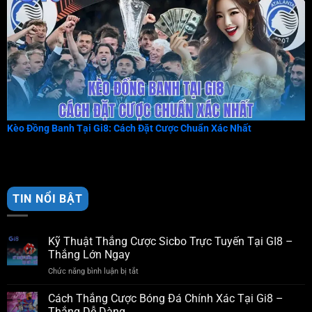
Kèo Đồng Banh Tại Gi8: Cách Đặt Cược Chuẩn Xác Nhất
TIN NỔI BẬT
Kỹ Thuật Thắng Cược Sicbo Trực Tuyến Tại GI8 –
Thắng Lớn Ngay
Chức năng bình luận bị tắt
ở
Kỹ
Thuật
Cách Thắng Cược Bóng Đá Chính Xác Tại Gi8 –
Thắng
Thắng Dễ Dàng