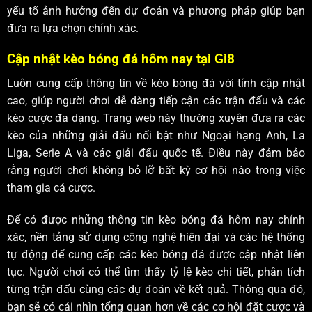
yếu tố ảnh hưởng đến dự đoán và phương pháp giúp bạn
đưa ra lựa chọn chính xác.
Cập nhật kèo bóng đá hôm nay tại Gi8
Luôn cung cấp thông tin về kèo bóng đá với tính cập nhật
cao, giúp người chơi dễ dàng tiếp cận các trận đấu và các
kèo cược đa dạng. Trang web này thường xuyên đưa ra các
kèo của những giải đấu nổi bật như Ngoại hạng Anh, La
Liga, Serie A và các giải đấu quốc tế. Điều này đảm bảo
rằng người chơi không bỏ lỡ bất kỳ cơ hội nào trong việc
tham gia cá cược.
Để có được những thông tin kèo bóng đá hôm nay chính
xác, nền tảng sử dụng công nghệ hiện đại và các hệ thống
tự động để cung cấp các kèo bóng đá được cập nhật liên
tục. Người chơi có thể tìm thấy tỷ lệ kèo chi tiết, phân tích
từng trận đấu cùng các dự đoán về kết quả. Thông qua đó,
bạn sẽ có cái nhìn tổng quan hơn về các cơ hội đặt cược và