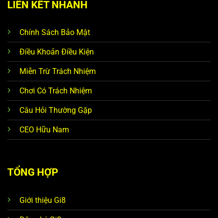
LIÊN KẾT NHANH
Chính Sách Bảo Mật
Điều Khoản Điều Kiện
Miễn Trừ Trách Nhiệm
Chơi Có Trách Nhiệm
Câu Hỏi Thường Gặp
CEO Hữu Nam
TỔNG HỢP
Giới thiệu Gi8