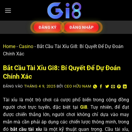
ĐĂNG KÝ
ĐĂNG NHẬP
Home
-
Casino
-
Bắt Cầu Tài Xỉu Gi8: Bí Quyết Để Dự Đoán
Chính Xác
Bắt Cầu Tài Xỉu Gi8: Bí Quyết Để Dự Đoán
Chính Xác
ĐĂNG VÀO
THÁNG 4 9, 2025
BỞI
CEO HỮU NAM
Tài xỉu là một trò chơi cá cược phổ biến trong cộng đồng
người chơi trực tuyến, đặc biệt tại
Gi8
. Tuy nhiên, để đạt
được chiến thắng lớn, người chơi không chỉ dựa vào may
mắn mà cần phải áp dụng các chiến lược thông minh, trong
đó
bắt cầu tài xỉu
là một kỹ thuật quan trọng. Cầu tài xỉu,