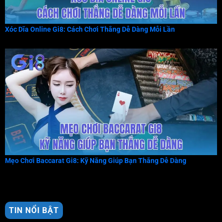
Xóc Dĩa Online Gi8: Cách Chơi Thắng Dễ Dàng Mỗi Lần
Mẹo Chơi Baccarat Gi8: Kỹ Năng Giúp Bạn Thắng Dễ Dàng
TIN NỔI BẬT