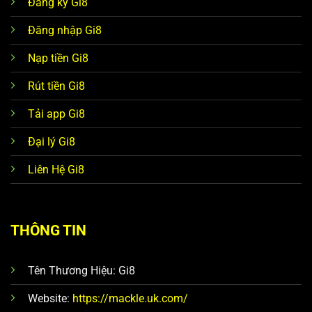
Đăng ký Gi8
Đăng nhập Gi8
Nạp tiền Gi8
Rút tiền Gi8
Tải app Gi8
Đại lý Gi8
Liên Hệ Gi8
THÔNG TIN
Tên Thương Hiệu: Gi8
Website:
https://mackle.uk.com/