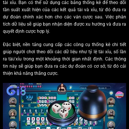
tài xỉu. Bạn có thể sử dụng các bảng thống kê để theo dõi
tần suất xuất hiện của các kết quả tài và xỉu, từ đó đưa ra
dự đoán chính xác hơn cho các ván cược sau. Việc phân
tích dữ liệu sẽ giúp bạn nhận diện được xu hướng và đưa ra
quyết định cược hợp lý.
Đặc biệt, nền tảng cung cấp các công cụ thống kê chi tiết
giúp người chơi theo dõi các dữ liệu như tỷ lệ tài xỉu, số lần
ra tài/xỉu trong một khoảng thời gian nhất định. Các thông
tin này sẽ giúp bạn đưa ra các dự đoán có cơ sở, từ đó cải
thiện khả năng thắng cược.