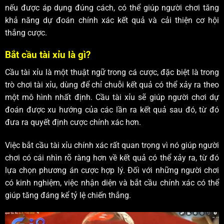
nếu được áp dụng đúng cách, có thể giúp người chơi tăng
khả năng dự đoán chính xác kết quả và cải thiện cơ hội
thắng cược.
Bắt cầu tài xỉu là gì?
Cầu tài xỉu là một thuật ngữ trong cá cược, đặc biệt là trong
trò chơi tài xỉu, dùng để chỉ chuỗi kết quả có thể xảy ra theo
một mô hình nhất định. Cầu tài xỉu sẽ giúp người chơi dự
đoán được xu hướng của các lần ra kết quả sau đó, từ đó
đưa ra quyết định cược chính xác hơn.
Việc bắt cầu tài xỉu chính xác rất quan trọng vì nó giúp người
chơi có cái nhìn rõ ràng hơn về kết quả có thể xảy ra, từ đó
lựa chọn phương án cược hợp lý. Đối với những người chơi
có kinh nghiệm, việc nhận diện và bắt cầu chính xác có thể
giúp tăng đáng kể tỷ lệ chiến thắng.