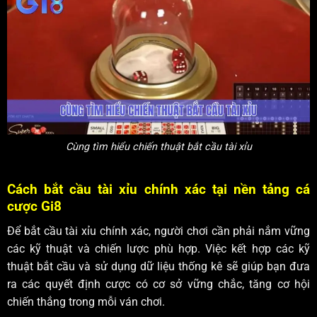
Cùng tìm hiểu chiến thuật bắt cầu tài xỉu
Cách bắt cầu tài xỉu chính xác tại nền tảng cá
cược Gi8
Để bắt cầu tài xỉu chính xác, người chơi cần phải nắm vững
các kỹ thuật và chiến lược phù hợp. Việc kết hợp các kỹ
thuật bắt cầu và sử dụng dữ liệu thống kê sẽ giúp bạn đưa
ra các quyết định cược có cơ sở vững chắc, tăng cơ hội
chiến thắng trong mỗi ván chơi.