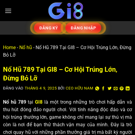
ĐĂNG KÝ
ĐĂNG NHẬP
Home
-
Nổ hũ
-
Nổ Hũ 789 Tại GI8 – Cơ Hội Trúng Lớn, Đừng
Bỏ Lỡ
Nổ Hũ 789 Tại GI8 – Cơ Hội Trúng Lớn,
Đừng Bỏ Lỡ
ĐĂNG VÀO
THÁNG 4 9, 2025
BỞI
CEO HỮU NAM
Nổ hũ 789
tại
GI8
là một trong những trò chơi hấp dẫn và
thu hút đông đảo người chơi. Với tính năng độc đáo và cơ
hội trúng thưởng lớn, game không chỉ mang lại sự thú vị mà
còn là nơi để bạn thử thách vận may của mình. Đây là trò
chơi quay hũ với những phần thưởng giá trị mà bất kỳ người