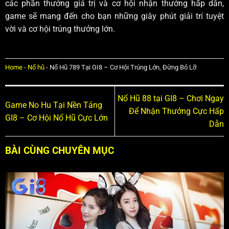
các phần thưởng giá trị và cơ hội nhận thưởng hấp dẫn,
game sẽ mang đến cho bạn những giây phút giải trí tuyệt
vời và cơ hội trúng thưởng lớn.
Home
-
Nổ hũ
-
Nổ Hũ 789 Tại GI8 – Cơ Hội Trúng Lớn, Đừng Bỏ Lỡ
Nổ Hũ 88 tại GI8 – Chơi Ngay
Game No Hu Tại Nền Tảng
Để Nhận Thưởng Cực Hấp
GI8 – Cơ Hội Nổ Hũ Cực Lớn
Dẫn
BÀI CÙNG CHUYÊN MỤC