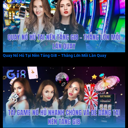
Quay Nổ Hũ Tại Nền Tảng Gi8 – Thắng Lớn Mỗi Lần Quay