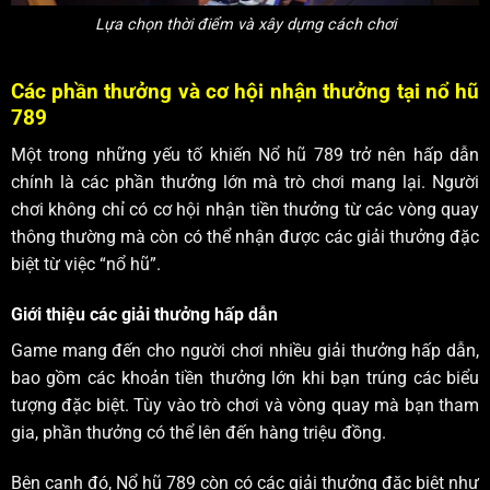
Lựa chọn thời điểm và xây dựng cách chơi
Các phần thưởng và cơ hội nhận thưởng tại nổ hũ
789
Một trong những yếu tố khiến Nổ hũ 789 trở nên hấp dẫn
chính là các phần thưởng lớn mà trò chơi mang lại. Người
chơi không chỉ có cơ hội nhận tiền thưởng từ các vòng quay
thông thường mà còn có thể nhận được các giải thưởng đặc
biệt từ việc “nổ hũ”.
Giới thiệu các giải thưởng hấp dẫn
Game mang đến cho người chơi nhiều giải thưởng hấp dẫn,
bao gồm các khoản tiền thưởng lớn khi bạn trúng các biểu
tượng đặc biệt. Tùy vào trò chơi và vòng quay mà bạn tham
gia, phần thưởng có thể lên đến hàng triệu đồng.
Bên cạnh đó, Nổ hũ 789 còn có các giải thưởng đặc biệt như