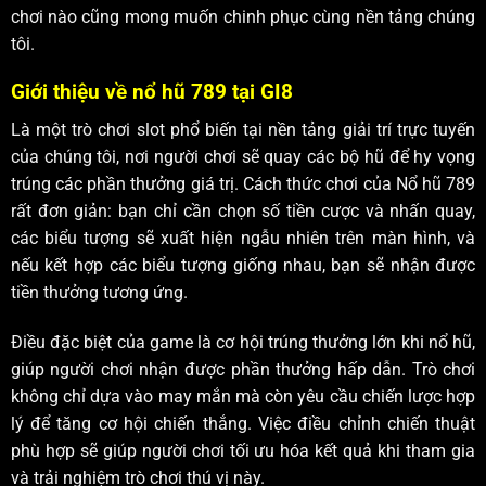
chơi nào cũng mong muốn chinh phục cùng nền tảng chúng
tôi.
Giới thiệu về nổ hũ 789 tại GI8
Là một trò chơi slot phổ biến tại nền tảng giải trí trực tuyến
của chúng tôi, nơi người chơi sẽ quay các bộ hũ để hy vọng
trúng các phần thưởng giá trị. Cách thức chơi của Nổ hũ 789
rất đơn giản: bạn chỉ cần chọn số tiền cược và nhấn quay,
các biểu tượng sẽ xuất hiện ngẫu nhiên trên màn hình, và
nếu kết hợp các biểu tượng giống nhau, bạn sẽ nhận được
tiền thưởng tương ứng.
Điều đặc biệt của game là cơ hội trúng thưởng lớn khi nổ hũ,
giúp người chơi nhận được phần thưởng hấp dẫn. Trò chơi
không chỉ dựa vào may mắn mà còn yêu cầu chiến lược hợp
lý để tăng cơ hội chiến thắng. Việc điều chỉnh chiến thuật
phù hợp sẽ giúp người chơi tối ưu hóa kết quả khi tham gia
và trải nghiệm trò chơi thú vị này.