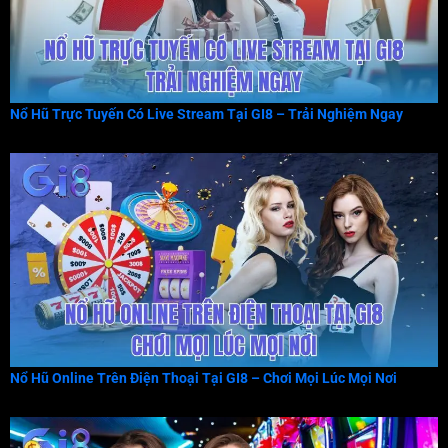
Nổ Hũ Trực Tuyến Có Live Stream Tại GI8 – Trải Nghiệm Ngay
Nổ Hũ Online Trên Điện Thoại Tại GI8 – Chơi Mọi Lúc Mọi Nơi