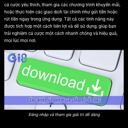
cá cược yêu thích, tham gia các chương trình khuyến mãi,
hoặc thực hiện các giao dịch tài chính như gửi tiền hoặc
rút tiền ngay trong ứng dụng. Tất cả các tính năng này
được tích hợp một cách tiện lợi và dễ sử dụng, giúp bạn
trải nghiệm cá cược một cách nhanh chóng và hiệu quả,
mọi lúc mọi nơi.
Đăng nhập và tham gia giải trí dễ dàng