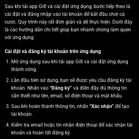
Sau khi tải app Gi8 và cài đặt ứng dụng, bước tiếp theo là
cài đặt và đăng nhập vào tài khoản để bắt đầu chơi cá
cược. Quy trình này rất đơn giản và dễ thực hiện. Dưới đây
là các hướng dẫn chi tiết giúp bạn nhanh chóng làm quen
với ứng dụng.
Cài đặt và đăng ký tài khoản trên ứng dụng
Mở ứng dụng sau khi tải app Gi8 và cài đặt ứng dụng
thành công.
Lần đầu tiên sử dụng, bạn sẽ được yêu cầu đăng ký tài
khoản. Nhấn vào
“Đăng ký”
và điền đầy đủ thông tin
cần thiết như tên, email, số điện thoại và mật khẩu.
Sau khi hoàn thành thông tin, nhấn
“Xác nhận”
để tạo
tài khoản.
Kiểm tra email hoặc tin nhắn điện thoại để xác nhận tài
khoản và hoàn tất đăng ký.