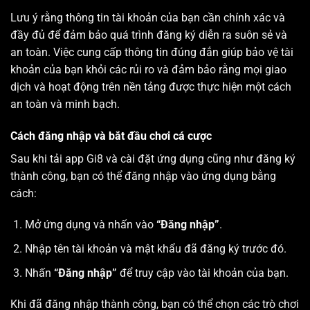
Lưu ý rằng thông tin tài khoản của bạn cần chính xác và
đầy đủ để đảm bảo quá trình đăng ký diễn ra suôn sẻ và
an toàn. Việc cung cấp thông tin đúng đắn giúp bảo vệ tài
khoản của bạn khỏi các rủi ro và đảm bảo rằng mọi giao
dịch và hoạt động trên nền tảng được thực hiện một cách
an toàn và minh bạch.
Cách đăng nhập và bắt đầu chơi cá cược
Sau khi tải app Gi8 và cài đặt ứng dụng cũng như đăng ký
thành công, bạn có thể đăng nhập vào ứng dụng bằng
cách:
Mở ứng dụng và nhấn vào
“Đăng nhập”
.
Nhập tên tài khoản và mật khẩu đã đăng ký trước đó.
Nhấn
“Đăng nhập”
để truy cập vào tài khoản của bạn.
Khi đã đăng nhập thành công, bạn có thể chọn các trò chơi