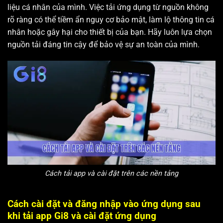
liệu cá nhân của mình. Việc tải ứng dụng từ nguồn không
rõ ràng có thể tiềm ẩn nguy cơ bảo mật, làm lộ thông tin cá
nhân hoặc gây hại cho thiết bị của bạn. Hãy luôn lựa chọn
nguồn tải đáng tin cậy để bảo vệ sự an toàn của mình.
Cách tải app và cài đặt trên các nền tảng
Cách cài đặt và đăng nhập vào ứng dụng sau
khi tải app Gi8 và cài đặt ứng dụng