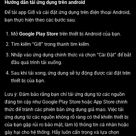
Hướng dẫn tải ứng dụng trên android
Để tải app Gi8 và cài đặt ứng dụng trên điện thoại Android,
bạn thực hiện theo các bước sau:
Mở
Google Play Store
trên thiết bị Android của bạn.
Tìm kiếm “Gi8” trong thanh tìm kiếm.
Nhấp vào ứng dụng chính thức và chọn “Cài Đặt” để bắt
đầu quá trình tải xuống.
Sau khi tải xong, ứng dụng sẽ tự động được cài đặt trên
thiết bị của bạn.
Lưu ý: Đảm bảo rằng bạn chỉ tải ứng dụng từ các nguồn
đáng tin cậy như Google Play Store hoặc App Store chính
thức để tránh các phiên bản ứng dụng giả mạo. Việc tải
ứng dụng từ các nguồn không rõ ràng có thể khiến thiết bị
của bạn gặp rủi ro bảo mật, làm lộ thông tin cá nhân hoặc
gây hại cho hệ thống. Hãy luôn cẩn trọng và lựa chọn