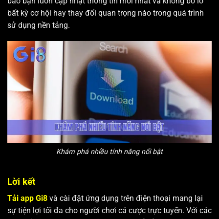
bảo bạn luôn cập nhật thông tin mới nhất và không bỏ lỡ
bất kỳ cơ hội hay thay đổi quan trọng nào trong quá trình
sử dụng nền tảng.
Khám phá nhiều tính năng nổi bật
Lời kết
Tải app Gi8
và cài đặt ứng dụng trên điện thoại mang lại
sự tiện lợi tối đa cho người chơi cá cược trực tuyến. Với các