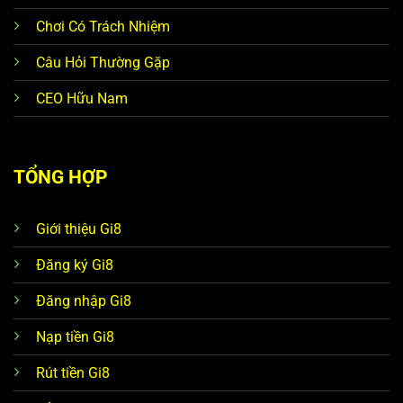
Chơi Có Trách Nhiệm
Câu Hỏi Thường Gặp
CEO Hữu Nam
TỔNG HỢP
Giới thiệu Gi8
Đăng ký Gi8
Đăng nhập Gi8
Nạp tiền Gi8
Rút tiền Gi8