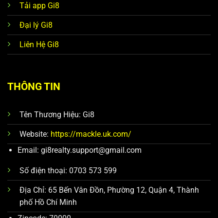
Tải app Gi8
Đại lý Gi8
Liên Hệ Gi8
THÔNG TIN
Tên Thương Hiệu: Gi8
Website:
https://mackle.uk.com/
Email:
gi8realty.support@gmail.com
Số điện thoại: 0703 573 599
Địa Chỉ: 65 Bến Vân Đồn, Phường 12, Quận 4, Thành
phố Hồ Chí Minh