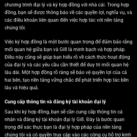
chương trình đại lý và ký hợp đồng với nhà cái. Trong hợp
đồng, bạn sẽ được thông báo về các quyền lợi, nghĩa vụ, và
các điều khoản liên quan đến việc hợp tác với nền tảng
chúng tôi.
Việc ký hợp đồng là một bước quan trọng để đảm bảo rằng
mối quan hệ giữa bạn và Gi8 là minh bạch và hợp pháp.
Điều này cũng sẽ giúp bạn hiểu rõ về cách thức hoạt động
của đại lý và các yêu cầu cần thiết để duy trì mối quan hệ
lâu dài. Một hợp đồng rõ ràng sẽ bảo vệ quyền lợi của cả
hai bên, tạo nền tảng vững chắc để phát triển hợp tác bền
lâu và hiệu quả.
Cung cấp thông tin và đăng ký tài khoản đại lý
Sau khi ký hợp đồng, bạn sẽ cần cung cấp thông tin cá
nhân và đăng ký tài khoản đại lý Gi8. Đây là bước quan
trọng để xác thực bạn là đại lý hợp pháp của nền tảng
chúng tôi và có quyền truy cập vào các công cụ hỗ trợ kinh