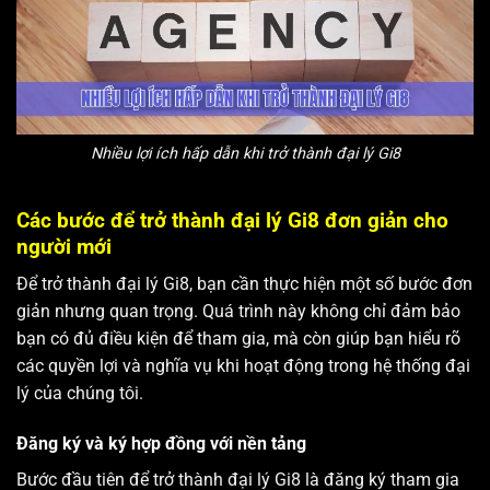
Nhiều lợi ích hấp dẫn khi trở thành đại lý Gi8
Các bước để trở thành đại lý Gi8 đơn giản cho
người mới
Để trở thành đại lý Gi8, bạn cần thực hiện một số bước đơn
giản nhưng quan trọng. Quá trình này không chỉ đảm bảo
bạn có đủ điều kiện để tham gia, mà còn giúp bạn hiểu rõ
các quyền lợi và nghĩa vụ khi hoạt động trong hệ thống đại
lý của chúng tôi.
Đăng ký và ký hợp đồng với nền tảng
Bước đầu tiên để trở thành đại lý Gi8 là đăng ký tham gia