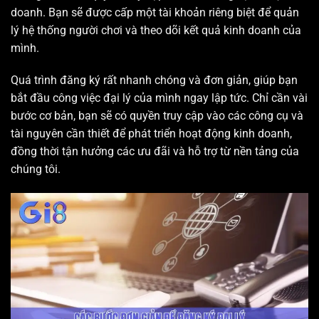
doanh. Bạn sẽ được cấp một tài khoản riêng biệt để quản
lý hệ thống người chơi và theo dõi kết quả kinh doanh của
mình.
Quá trình đăng ký rất nhanh chóng và đơn giản, giúp bạn
bắt đầu công việc đại lý của mình ngay lập tức. Chỉ cần vài
bước cơ bản, bạn sẽ có quyền truy cập vào các công cụ và
tài nguyên cần thiết để phát triển hoạt động kinh doanh,
đồng thời tận hưởng các ưu đãi và hỗ trợ từ nền tảng của
chúng tôi.