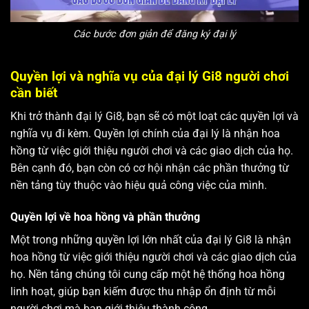
Các bước đơn giản để đăng ký đại lý
Quyền lợi và nghĩa vụ của đại lý Gi8 người chơi
cần biết
Khi trở thành đại lý Gi8, bạn sẽ có một loạt các quyền lợi và
nghĩa vụ đi kèm. Quyền lợi chính của đại lý là nhận hoa
hồng từ việc giới thiệu người chơi và các giao dịch của họ.
Bên cạnh đó, bạn còn có cơ hội nhận các phần thưởng từ
nền tảng tùy thuộc vào hiệu quả công việc của mình.
Quyền lợi về hoa hồng và phần thưởng
Một trong những quyền lợi lớn nhất của đại lý Gi8 là nhận
hoa hồng từ việc giới thiệu người chơi và các giao dịch của
họ. Nền tảng chúng tôi cung cấp một hệ thống hoa hồng
linh hoạt, giúp bạn kiếm được thu nhập ổn định từ mỗi
người chơi mà bạn giới thiệu thành công.