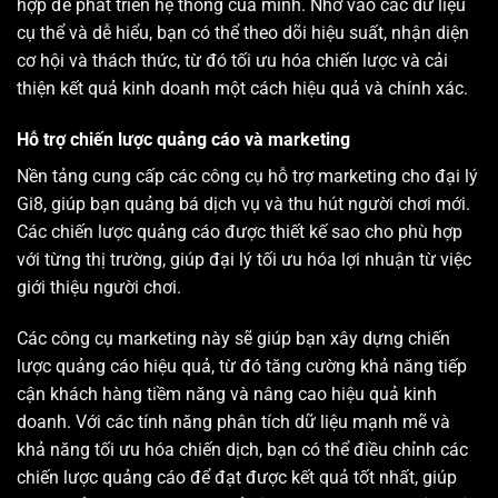
hợp để phát triển hệ thống của mình. Nhờ vào các dữ liệu
cụ thể và dễ hiểu, bạn có thể theo dõi hiệu suất, nhận diện
cơ hội và thách thức, từ đó tối ưu hóa chiến lược và cải
thiện kết quả kinh doanh một cách hiệu quả và chính xác.
Hỗ trợ chiến lược quảng cáo và marketing
Nền tảng cung cấp các công cụ hỗ trợ marketing cho đại lý
Gi8, giúp bạn quảng bá dịch vụ và thu hút người chơi mới.
Các chiến lược quảng cáo được thiết kế sao cho phù hợp
với từng thị trường, giúp đại lý tối ưu hóa lợi nhuận từ việc
giới thiệu người chơi.
Các công cụ marketing này sẽ giúp bạn xây dựng chiến
lược quảng cáo hiệu quả, từ đó tăng cường khả năng tiếp
cận khách hàng tiềm năng và nâng cao hiệu quả kinh
doanh. Với các tính năng phân tích dữ liệu mạnh mẽ và
khả năng tối ưu hóa chiến dịch, bạn có thể điều chỉnh các
chiến lược quảng cáo để đạt được kết quả tốt nhất, giúp