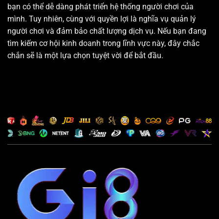
bạn có thể dễ dàng phát triển hệ thống người chơi của
mình. Tuy nhiên, cùng với quyền lợi là nghĩa vụ quản lý
người chơi và đảm bảo chất lượng dịch vụ. Nếu bạn đang
tìm kiếm cơ hội kinh doanh trong lĩnh vực này, đây chắc
chắn sẽ là một lựa chọn tuyệt vời để bắt đầu.