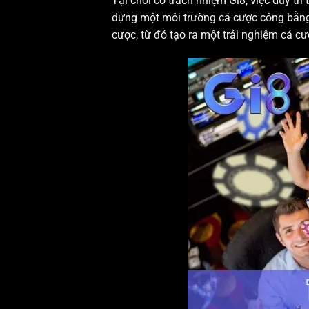
Tại chơi có trách nhiệm Gi8, việc duy tr
dựng một môi trường cá cược công bằng 
cược, từ đó tạo ra một trải nghiệm cá cư