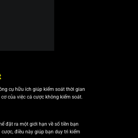
t
ông cụ hữu ích giúp kiểm soát thời gian
 cơ của việc cá cược không kiểm soát.
ể đặt ra một giới hạn về số tiền bạn
 cược, điều này giúp bạn duy trì kiểm