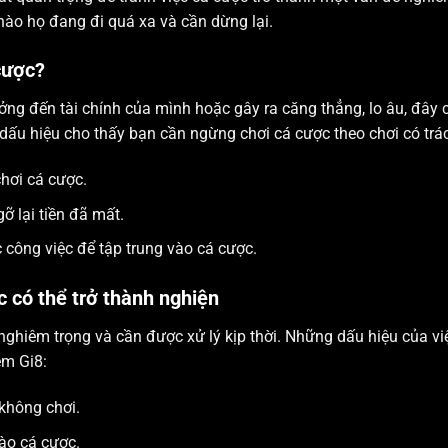
nào họ đang đi quá xa và cần dừng lại.
cược?
 đến tài chính của mình hoặc gây ra căng thẳng, lo âu, đây ch
 dấu hiệu cho thấy bạn cần ngừng chơi cá cược theo chơi có trá
chơi cá cược.
ỡ lại tiền đã mất.
công việc để tập trung vào cá cược.
 có thể trở thành nghiện
nghiêm trọng và cần được xử lý kịp thời. Những dấu hiệu của v
ệm Gi8:
không chơi.
vào cá cược.