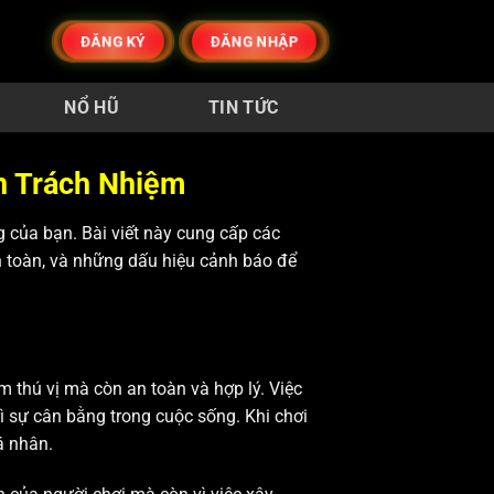
ĐĂNG KÝ
ĐĂNG NHẬP
NỔ HŨ
TIN TỨC
n Trách Nhiệm
của bạn. Bài viết này cung cấp các
an toàn, và những dấu hiệu cảnh báo để
 thú vị mà còn an toàn và hợp lý. Việc
trì sự cân bằng trong cuộc sống. Khi chơi
á nhân.