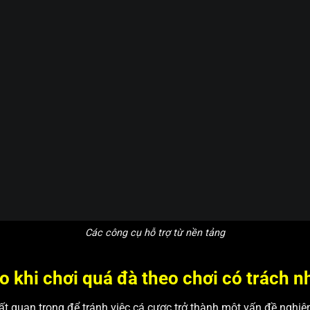
Các công cụ hỗ trợ từ nền tảng
 khi chơi quá đà theo chơi có trách n
ất quan trọng để tránh việc cá cược trở thành một vấn đề nghiê