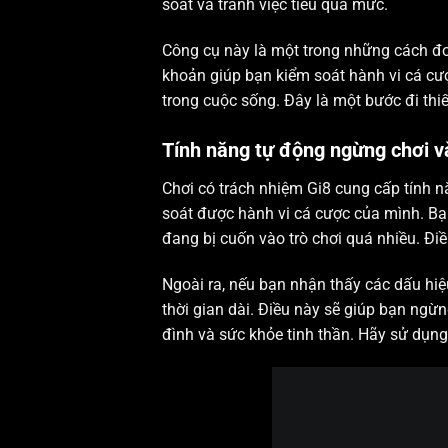
soát và tránh việc tiêu quá mức.
Công cụ này là một trong những cách đơ
khoản giúp bạn kiểm soát hành vi cá cượ
trong cuộc sống. Đây là một bước đi thi
Tính năng tự động ngừng chơi v
Chơi có trách nhiệm Gi8 cung cấp tính 
soát được hành vi cá cược của mình. Bạ
đang bị cuốn vào trò chơi quá nhiều. Điề
Ngoài ra, nếu bạn nhận thấy các dấu hi
thời gian dài. Điều này sẽ giúp bạn ngừ
đình và sức khỏe tinh thần. Hãy sử dụng 