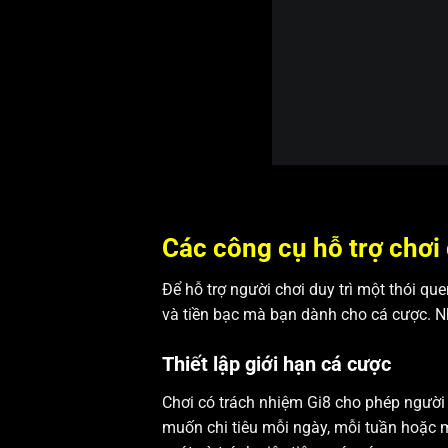
Các công cụ hỗ trợ chơi 
Để hỗ trợ người chơi duy trì một thói q
và tiền bạc mà bạn dành cho cá cược. N
Thiết lập giới hạn cá cược
Chơi có trách nhiệm Gi8 cho phép người c
muốn chi tiêu mỗi ngày, mỗi tuần hoặc mỗ