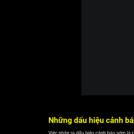
Những dấu hiệu cảnh báo
Việc nhận ra dấu hiệu cảnh báo sớm là r